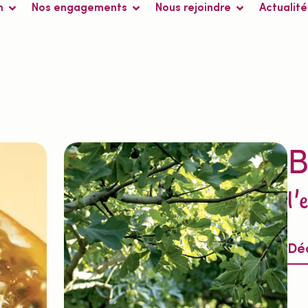
n
Nos engagements
Nous rejoindre
Actualité
B
l'
Déc