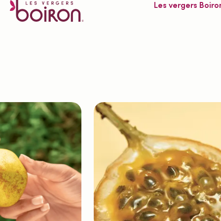
Les vergers Boiro
Aucun accès
[dlm_no_access]