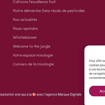
Cultivons l'excellence fruit
Notre démarche Sans résidu de pesticides
Nos actualités
Nous rejoindre
Whistleblower
Welcome to the Jungle
Votre espace mixologie
Pour offrir 
L'univers de la mixologie
cookies pour
à ces techn
de navigatio
consentement
Ac
isation
Un site qui a la
avec l’agence Marque Digitale