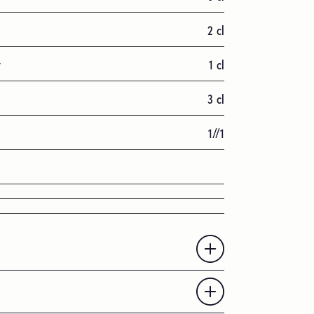
2
cl
t
1
cl
3
cl
1//1