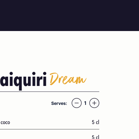
aiquiri
Dream
1
Serves:
 coco
5
cl
5
cl