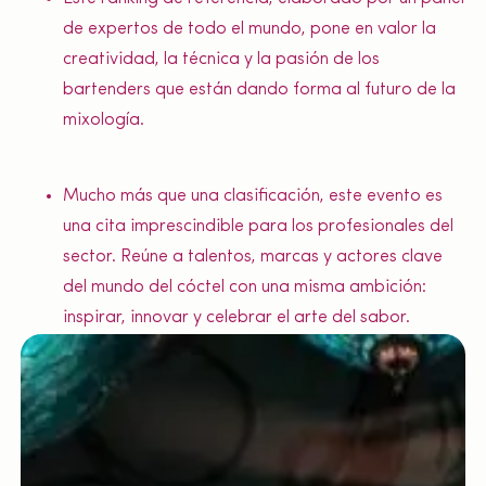
de expertos de todo el mundo, pone en valor la
creatividad, la técnica y la pasión de los
bartenders que están dando forma al futuro de la
mixología.
Mucho más que una clasificación, este evento es
una cita imprescindible para los profesionales del
sector. Reúne a talentos, marcas y actores clave
del mundo del cóctel con una misma ambición:
inspirar, innovar y celebrar el arte del sabor.