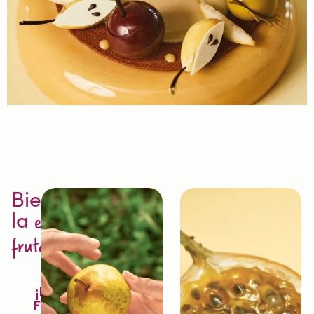
Bienvenido a
la
excelencia en la
fruta
¡Descubre la
Fruitologie®!