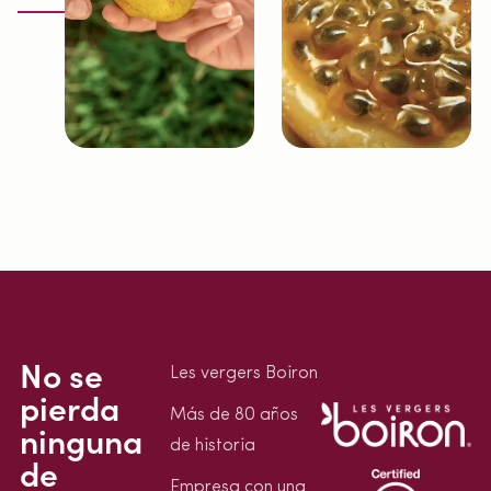
No se
Les vergers Boiron
pierda
Más de 80 años
ninguna
de historia
de
Empresa con una