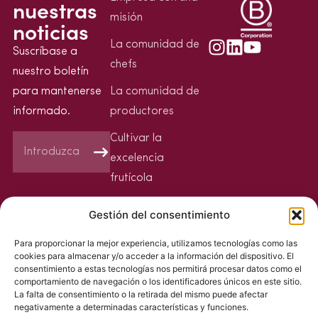
nuestras
misión
noticias
La comunidad de
Suscríbase a
chefs
nuestro boletín
para mantenerse
La comunidad de
informado.
productores
Cultivar la
excelencia
frutícola
Nuestra iniciativa
Gestión del consentimiento
Sin residuos de
Para proporcionar la mejor experiencia, utilizamos tecnologías como las
plaguicidas
cookies para almacenar y/o acceder a la información del dispositivo. El
consentimiento a estas tecnologías nos permitirá procesar datos como el
Nuestras noticias
comportamiento de navegación o los identificadores únicos en este sitio.
La falta de consentimiento o la retirada del mismo puede afectar
Únete a nosotros
negativamente a determinadas características y funciones.