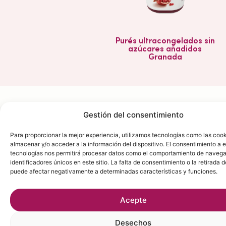
Purés ultracongelados sin
P
azúcares añadidos
a
Granada
Gestión del consentimiento
Para proporcionar la mejor experiencia, utilizamos tecnologías como las coo
SORBETE DE MELÓN
almacenar y/o acceder a la información del dispositivo. El consentimiento a 
tecnologías nos permitirá procesar datos como el comportamiento de navega
identificadores únicos en este sitio. La falta de consentimiento o la retirada 
puede afectar negativamente a determinadas características y funciones.
INGREDIENTES
En un bol, mezcla el azúcar,
Purée de melón – 500 g
Acepte
el dextrosa y el super
Agua – 55 g
neutrose.
Desechos
Azúcar en polvo – 85 g