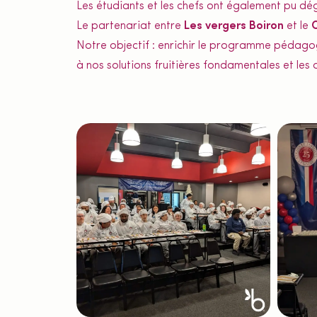
Les étudiants et les chefs ont également pu dé
Le partenariat entre
Les vergers Boiron
et le
C
Notre objectif : enrichir le programme pédagogi
à nos solutions fruitières fondamentales et les