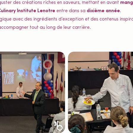
guster des créations riches en saveurs, mettant en avant
mang
ulinary Institute Lenotre
entre dans sa
dixième année
.
que avec des ingrédients d’exception et des contenus inspirant
 accompagner tout au long de leur carrière.