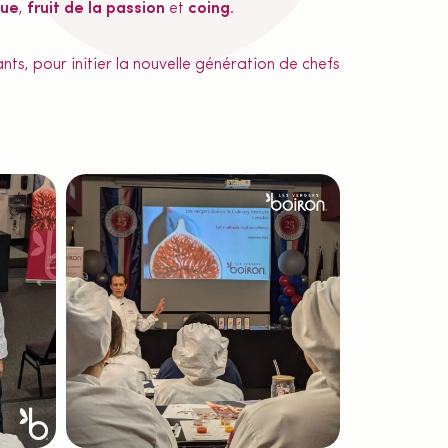
ue
,
fruit de la passion
et
coing
.
s, pour initier la nouvelle génération de chefs