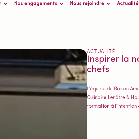
n
Nos engagements
Nous rejoindre
Actualité
ACTUALITÉ
Inspirer la 
chefs
L’équipe de Boiron Ameri
Culinaire Lenôtre à Ho
formation à l’intention