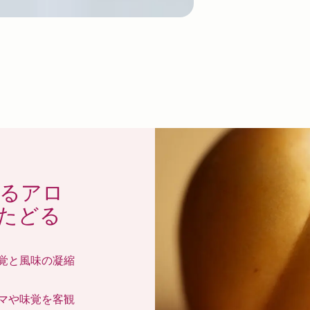
るアロ
たどる
覚と風味の凝縮
マや味覚を客観