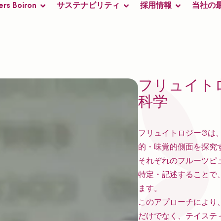
ers Boiron
サステナビリティ
採用情報
当社の
フリュイト
科学
フリュイトロジー®は
的・味覚的側面を探究
それぞれのフルーツピ
特定・記述することで
ます。
このアプローチにより
だけでなく、テイステ