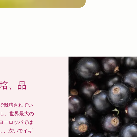
培、品
で栽培されてい
産し、世界最大の
ヨーロッパでは
し、次いでイギ