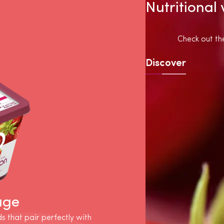
Nutritional
Check out the
Discover
age
ds that pair perfectly with