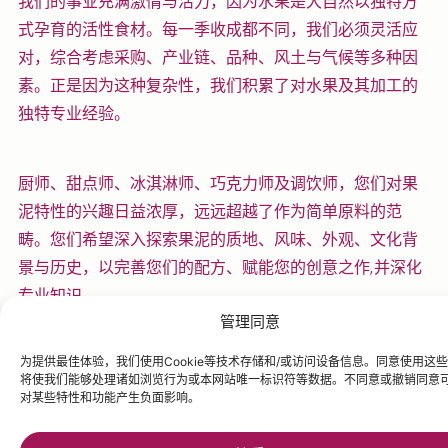
我们的事业充满激情与活力，因为水果是大自然以独特方
式孕育的活性食材。每一季收成都不同，我们必须灵活应
对，综合考虑采购、产业链、品种、风土与气候等多种因
素。正是因为这种复杂性，我们积累了对水果及其加工的
独特专业经验。
厨师、甜点师、冰淇淋师、巧克力师及调饮师，您们对果
泥特性的兴趣日益浓厚，远远超越了作为简单原料的范
畴。您们希望深入探索果泥的质地、风味、外观、文化背
景与历史，以完善您们的配方、赋能您的创意之作,并深化
专业知识。
管理同意
水果学正是这样一门学科：分享水果精华，在您的料理艺
术中发挥其潜能。
为提供最佳体验，我们使用Cookie等技术存储和/或访问设备信息。同意使用这
将使我们能够处理诸如浏览行为或本网站唯一标识符等数据。不同意或撤销同意
对某些特性和功能产生负面影响。