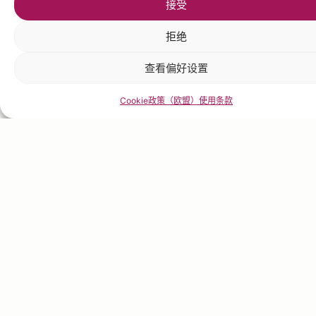
接受
您认识这些产品吗？
拒绝
探索水果学®！
查看偏好设置
我们已收录逾百种感官描述词汇，系统化引导完整的感官
品鉴。
Cookie政策（欧盟）
使用条款