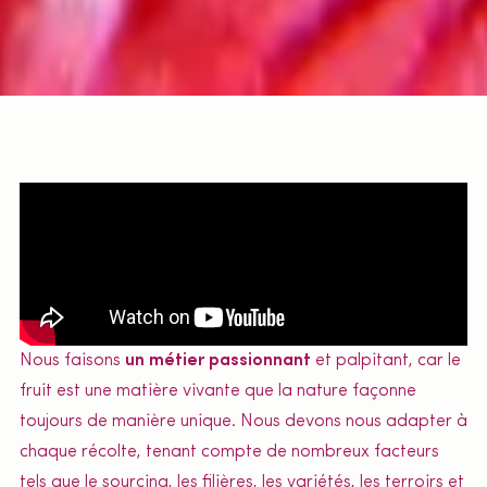
Nous faisons
un métier passionnant
et palpitant, car le
fruit est une matière vivante que la nature façonne
toujours de manière unique. Nous devons nous adapter à
chaque récolte, tenant compte de nombreux facteurs
tels que le sourcing, les filières, les variétés, les terroirs et