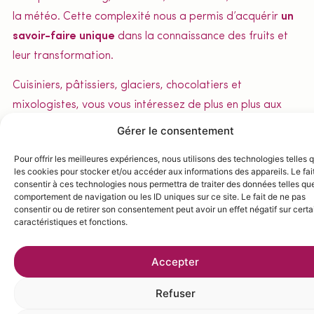
la météo. Cette complexité nous a permis d’acquérir
un
savoir-faire unique
dans la connaissance des fruits et
leur transformation.
Cuisiniers, pâtissiers, glaciers, chocolatiers et
mixologistes, vous vous intéressez de plus en plus aux
caractéristiques des purées de fruits, qui vont bien au-
Gérer le consentement
delà de simples ingrédients. Vous souhaitez explorer les
Pour offrir les meilleures expériences, nous utilisons des technologies telles 
textures, saveurs, aspects, cultures et histoires des fruits
les cookies pour stocker et/ou accéder aux informations des appareils. Le fai
pour perfectionner vos recettes, valoriser vos créations
consentir à ces technologies nous permettra de traiter des données telles que
comportement de navigation ou les ID uniques sur ce site. Le fait de ne pas
et enrichir votre savoir.
La Fruitologie
, c’est tout cela à
consentir ou de retirer son consentement peut avoir un effet négatif sur cert
caractéristiques et fonctions.
la fois : partager le meilleur du fruit et célébrer son
potentiel dans votre art culinaire.
Accepter
Refuser