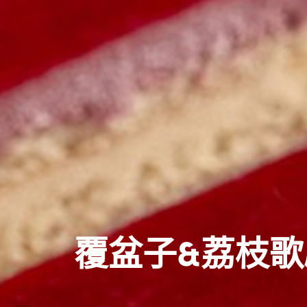
覆盆子&荔枝歌