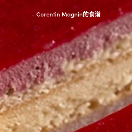
-
Corentin Magnin
的食谱