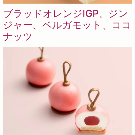
ブラッドオレンジIGP、ジン
ジャー、ベルガモット、ココ
ナッツ