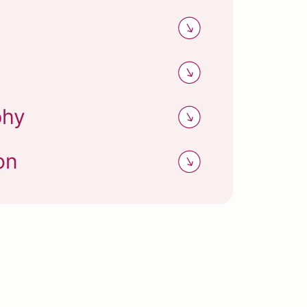
phy
on