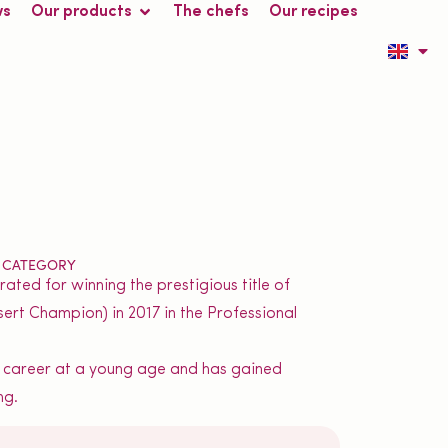
ws
Our products
The chefs
Our recipes
L CATEGORY
rated for winning the prestigious title of
rt Champion) in 2017 in the Professional
is career at a young age and has gained
ng.