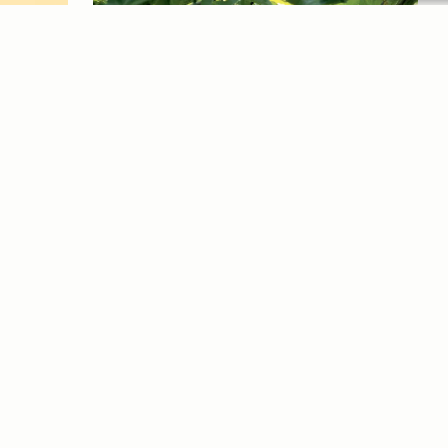
ex
Dis