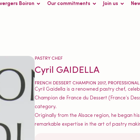
 vergers Boiron
Our commitments
Join us
Ne
PASTRY CHEF
Cyril GAIDELLA
FRENCH DESSERT CHAMPION 2017, PROFESSIONA
Cyril Gaidella is a renowned pastry chef, celeb
Champion de France du Dessert (France’s Desse
category.
Originally from the Alsace region, he began h
remarkable expertise in the art of pastry maki