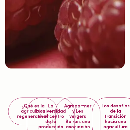
¿Qué es la
La
Agropartner
Los desafíos
agricultura
biodiversidad
y Les
de la
regenerativa?
en el centro
vergers
transición
de la
Boiron: una
hacia una
producción
asociación
agricultura