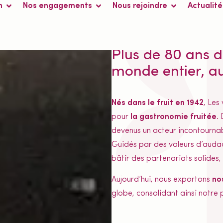
n
Nos engagements
Nous rejoindre
Actualité
L'HISTOIRE DES VERGERS 
Plus de 80 ans d
monde entier, au
Nés dans le fruit en 1942
, Les
pour
la gastronomie fruitée
.
devenus un acteur incontournabl
Guidés par des valeurs d’audac
bâtir des partenariats solides
Aujourd’hui, nous exportons
no
globe, consolidant ainsi notre p