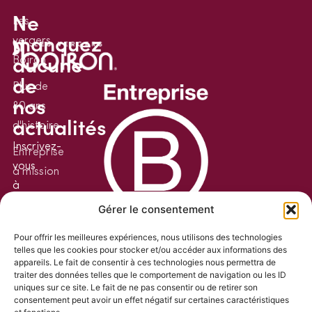
Ne
Les
manquez
vergers
aucune
Boiron
de
Plus de
nos
80 ans
actualités
d'histoire
Inscrivez-
Entreprise
vous
à mission
à
La
notre
Gérer le consentement
communauté
newsletter
de chefs
Pour offrir les meilleures expériences, nous utilisons des technologies
pour
telles que les cookies pour stocker et/ou accéder aux informations des
appareils. Le fait de consentir à ces technologies nous permettra de
rester
La
traiter des données telles que le comportement de navigation ou les ID
informé.
communauté
uniques sur ce site. Le fait de ne pas consentir ou de retirer son
consentement peut avoir un effet négatif sur certaines caractéristiques
de