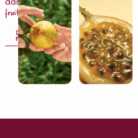
dans
l'excellence
fruit
Découvrir la
Fruitologie®