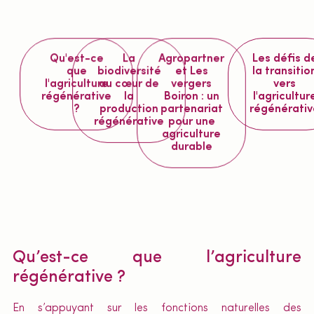
Qu'est-ce
La
Agropartner
Les défis d
que
biodiversité
et Les
la transitio
l'agriculture
au cœur de
vergers
vers
régénérative
la
Boiron : un
l'agricultur
?
production
partenariat
régénérativ
régénérative
pour une
agriculture
durable
Qu’est-ce que l’agriculture
régénérative ?
En s’appuyant sur les fonctions naturelles des