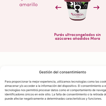
amarillo
Purés ultracongelados sin
azúcares añadidos Mora
Gestión del consentimiento
SIROPE DE AZÚCAR
Para proporcionar la mejor experiencia, utilizamos tecnologías como las coo
almacenar y/o acceder a la información del dispositivo. El consentimiento a 
tecnologías nos permitirá procesar datos como el comportamiento de navega
identificadores únicos en este sitio. La falta de consentimiento o la retirada 
INGREDIENTES
puede afectar negativamente a determinadas características y funciones.
Poner el azúcar y el agua en
Azúcar blanco: 1 kg