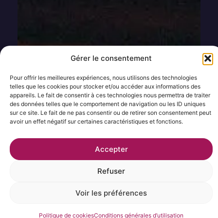
créative du cocktail.
Ancien du célèbre Artesian Bar (The Langham,
Londres), plusieurs fois élu meilleur bar du monde,
il a marqué l’industrie par son approche innovante
et accessible.
Gérer le consentement
Aujourd’hui, il est cofondateur du bar Sips à
Pour offrir les meilleures expériences, nous utilisons des technologies
Barcelone, régulièrement classé parmi les
telles que les cookies pour stocker et/ou accéder aux informations des
meilleurs bars du monde.
appareils. Le fait de consentir à ces technologies nous permettra de traiter
des données telles que le comportement de navigation ou les ID uniques
Ainsi, Simone Caporale développe une mixologie
sur ce site. Le fait de ne pas consentir ou de retirer son consentement peut
tournée vers l’expérience client.
avoir un effet négatif sur certaines caractéristiques et fonctions.
Son objectif est simple : rendre chaque cocktail
Accepter
mémorable, sans jamais le rendre complexe à
comprendre.
Refuser
Son univers repose donc sur une mixologie :
• créative
Voir les préférences
• ludique
Politique de cookies
Conditions générales d’utilisation