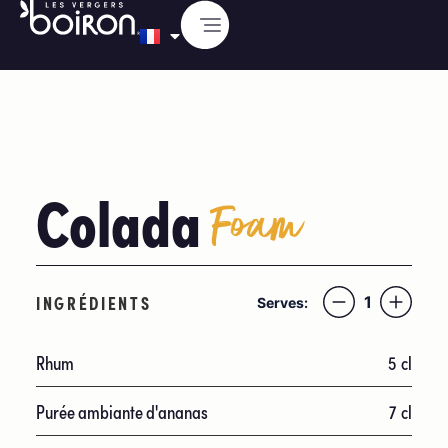
Colada
Foam
INGRÉDIENTS
1
Serves:
Rhum
5
cl
Purée ambiante d'ananas
7
cl