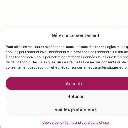
SUGAR SYRUP
Gérer le consentement
Pour offrir les meilleures expériences, nous utilisons des technologies telles 
cookies pour stocker et/ou accéder aux informations des appareils. Le fait de
INGRÉDIENTS
Put the sugar and water in a
à ces technologies nous permettra de traiter des données telles que le comp
Sugar – 1 kg
de navigation ou les ID uniques sur ce site. Le fait de ne pas consentir ou de r
saucepan and stir until
consentement peut avoir un effet négatif sur certaines caractéristiques et fo
Water- 75 cl
sugar is dissolved and liquid
is clear. Boil for approx. 5
Accepter
min. Let cool, then pour into
Refuser
a bottle and seal tightly
with a lid.
Voir les préférences
Cookie policy
Terms and conditions of use