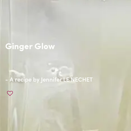
Ginger Glow
- A recipe by
Jennifer LE NECHET