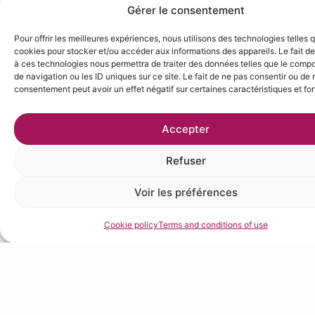
VERGERS FIZZ
Gérer le consentement
Pour offrir les meilleures expériences, nous utilisons des technologies telles 
cookies pour stocker et/ou accéder aux informations des appareils. Le fait de
à ces technologies nous permettra de traiter des données telles que le comp
INGRÉDIENTS
Shake first 4 ingredients
de navigation ou les ID uniques sur ce site. Le fait de ne pas consentir ou de r
Frozen puree without
consentement peut avoir un effet négatif sur certaines caractéristiques et fo
with ice, fine strain and top
added sugar Fig – 30ml
with Cider.
Frozen puree without
Accepter
Garnish with a fig leather «
added sugar Lemon – 10ml
leaf » and a fresh raspberry.
Refuser
London Dry Gin – 30ml
Organic Honey – 5ml
Voir les préférences
Organic cider – top (75ml)
Cookie policy
Terms and conditions of use