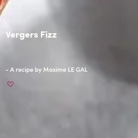
Vergers Fizz
- A recipe by
Maxime LE GAL