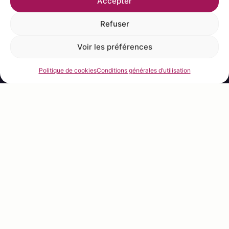
Accepter
TASTE MATTERS
Refuser
creativity at your fingertips
Voir les préférences
Politique de cookies
Conditions générales d’utilisation
STAY CONNECTED
follow
@lesvergersboiron