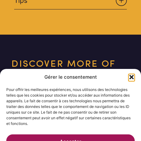
Tips
DISCOVER MORE OF
COCKTAIL RECIPES
Gérer le consentement
Ce chef n'a pas d'autres recettes a vous
Pour offrir les meilleures expériences, nous utilisons des technologies
proposer pour le moment.
telles que les cookies pour stocker et/ou accéder aux informations des
appareils. Le fait de consentir à ces technologies nous permettra de
N'hésitez pas à revenir plus tard !
traiter des données telles que le comportement de navigation ou les ID
uniques sur ce site. Le fait de ne pas consentir ou de retirer son
consentement peut avoir un effet négatif sur certaines caractéristiques
et fonctions.