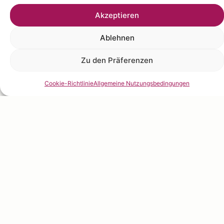
Und die hohen Anforderungen zwingen uns, täglich
Akzeptieren
nach Höchstleistung zu streben… Exzellenz im
Obstanbau ist in unserer DNA verankert.
Ablehnen
Sie ist unser Daseinszweck und verleiht unseren
Zu den Präferenzen
Werten Sinn: Wir setzen uns ein für eine fruchtige
Gastronomie, die echte Verbindungen schafft und
Cookie-Richtlinie
Allgemeine Nutzungsbedingungen
die lebendige Natur achtet.