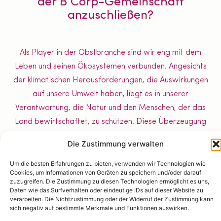
der B Corp-Gemeinschaft
anzuschließen?
Als Player in der Obstbranche sind wir eng mit dem
Leben und seinen Ökosystemen verbunden. Angesichts
der klimatischen Herausforderungen, die Auswirkungen
auf unsere Umwelt haben, liegt es in unserer
Verantwortung, die Natur und den Menschen, der das
Land bewirtschaftet, zu schützen. Diese Überzeugung
hat uns auf ganz natürliche Weise dazu gebracht, dem B
Die Zustimmung verwalten
Corp-Ansatz zu folgen.
Um die besten Erfahrungen zu bieten, verwenden wir Technologien wie
Denn dieser geht weit über reine
Cookies, um Informationen von Geräten zu speichern und/oder darauf
zuzugreifen. Die Zustimmung zu diesen Technologien ermöglicht es uns,
Absichtserklärungen hinaus. Er verlangt
Daten wie das Surfverhalten oder eindeutige IDs auf dieser Website zu
nachweisliche Ergebnisse, konkretes Handeln und
verarbeiten. Die Nichtzustimmung oder der Widerruf der Zustimmung kann
sich negativ auf bestimmte Merkmale und Funktionen auswirken.
messbaren Einsatz.