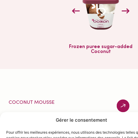
Frozen puree sugar-added
Coconut
COCONUT MOUSSE
Gérer le consentement
INGRÉDIENTS
Warm the Coconut purée
Pour offrir les meilleures expériences, nous utilisons des technologies telles 
Frozen puree with added
cookies pour stocker et/ou accéder aux informations des appareils. Le fait de