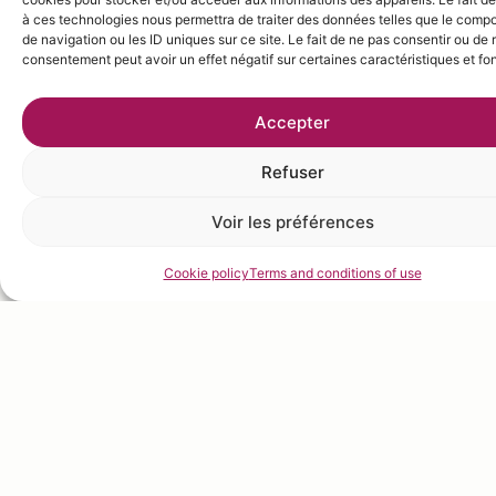
with the sugar.
à ces technologies nous permettra de traiter des données telles que le comp
sugar Coconut – 400 g
Add the soaked gelatin and
de navigation ou les ID uniques sur ce site. Le fait de ne pas consentir ou de r
Sugar – 60 g
consentement peut avoir un effet négatif sur certaines caractéristiques et fo
Malibu.
Gelatine (sheet) – 4
At 40°C, fold in the whipped
Whipped cream – 280 g
Accepter
cream.
Malibu® – 64 Ml
Refuser
Voir les préférences
RASPBERRY JELLY
Cookie policy
Terms and conditions of use
DACQUOISE