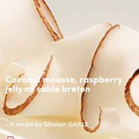
Coconut mousse, raspberry
jelly on sable breton
- A recipe by
Ghislain GAILLE