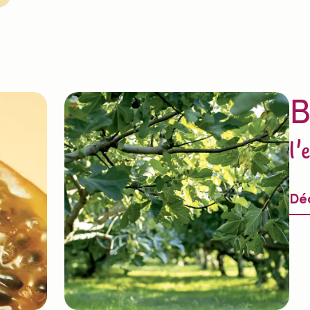
B
l'
Déc