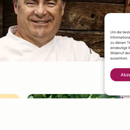
Um die best
Information
zu diesen T
eindeutige 
Widerruf de
auswirken.
Akze
W
fr