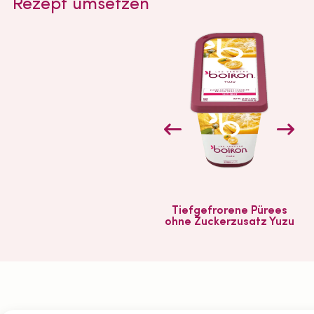
Rezept umsetzen
Tiefgefrorene Pürees
ohne Zuckerzusatz Yuzu
oh