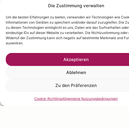
Die Zustimmung verwalten
ZITRONENCREME
Um die besten Erfahrungen zu bieten, verwenden wir Technologien wie Cook
Informationen von Geräten zu speichern und/oder darauf zuzugreifen. Die 
zu diesen Technologien ermöglicht es uns, Daten wie das Surfverhalten oder
eindeutige IDs auf dieser Website zu verarbeiten. Die Nichtzustimmung oder 
ZUTATEN
Zitronenpüree mit Zucker
Widerruf der Zustimmung kann sich negativ auf bestimmte Merkmale und Fu
Ganze Eier – 680 g
auswirken.
und Eiern erhitzen.
Zucker – 680 g
Leicht aufkochen und dann
Zitronenpüree Les Vergers
Akzeptieren
abseihen.
Boiron – 680 g
Gelatinemasse hinzufügen.
Ablehnen
Zitronenabrieb – 50 g
Bei 45°C Butter hinzufügen.
Gelatinemasse – 60 g
Portion von 25 g pro Form.
Zu den Präferenzen
Butter – 870 g
Cookie-Richtlinie
Allgemeine Nutzungsbedingungen
YUZU JOGHURT