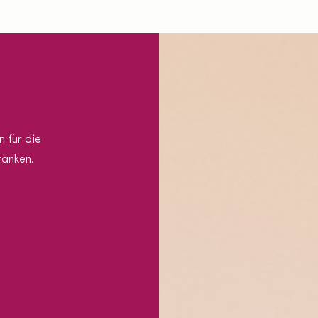
n für die
ränken.