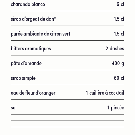
charanda blanco
6
cl
sirop d’orgeat de dan*
1.5
cl
purée ambiante de citron vert
1.5
cl
bitters aromatiques
2
dashes
pâte d’amande
400
g
sirop simple
60
cl
eau de fleur d’oranger
1
cuillère à cocktail
sel
1
pincée