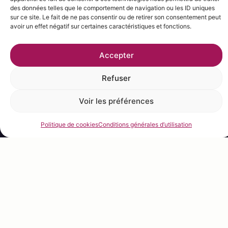
polynésienne, il développe une approche
des données telles que le comportement de navigation ou les ID uniques
immersive du cocktail, où chaque détail participe
sur ce site. Le fait de ne pas consentir ou de retirer son consentement peut
avoir un effet négatif sur certaines caractéristiques et fonctions.
à l’expérience.
Ainsi, il ne crée pas seulement des boissons. Il crée
Accepter
des moments d’évasion.
Refuser
DISCOVER THE MIXOLOGIST
Voir les préférences
Politique de cookies
Conditions générales d’utilisation