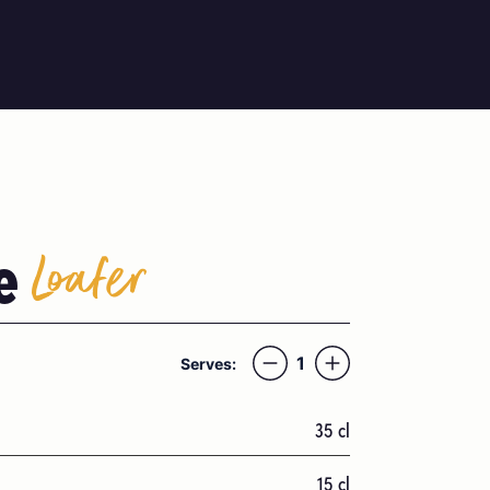
e
Loafer
1
Serves:
35
cl
15
cl