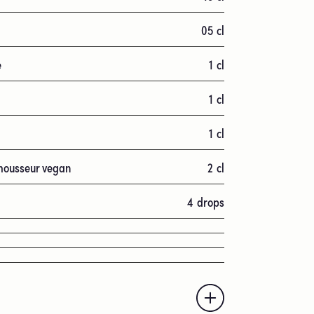
05
cl
e
1
cl
1
cl
1
cl
/mousseur vegan
2
cl
4
drops