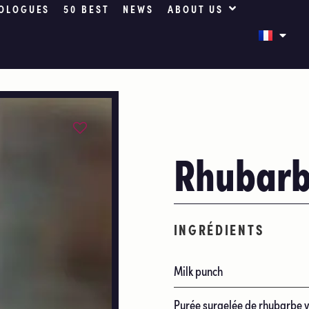
OLOGUES
50 BEST
NEWS
ABOUT US
Rhubarb
INGRÉDIENTS
Milk punch
Purée surgelée de rhubarbe v