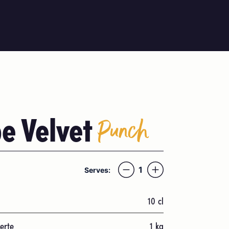
e Velvet
Punch
1
Serves:
10
cl
erte
1
kg