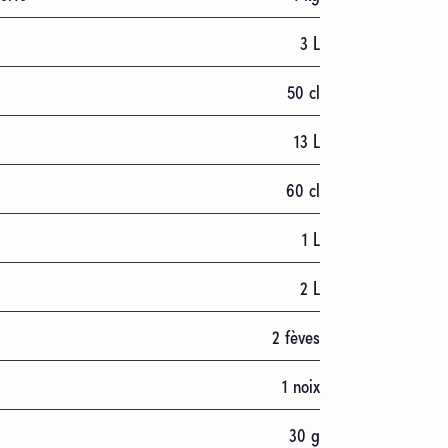
3
L
50
cl
13
L
60
cl
1
L
2
L
2
fèves
1
noix
30
g