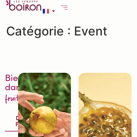
Catégorie :
Event
Bienvenue
dans
l'excellence
fruit
Découvrir la
Fruitologie®