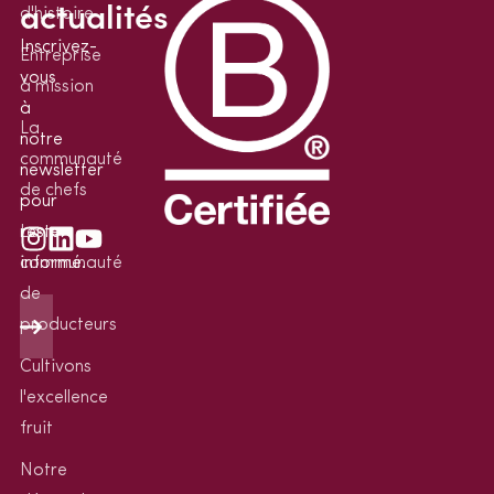
actualités
d'histoire
Inscrivez-
Entreprise
vous
à mission
à
La
notre
communauté
newsletter
de chefs
pour
rester
La
informé.
communauté
de
producteurs
Cultivons
l'excellence
fruit
Notre