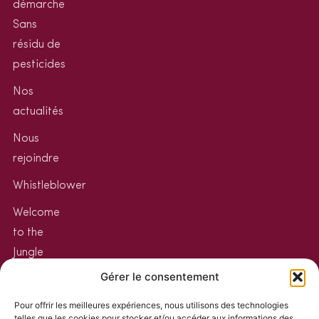
démarche
Sans
résidu de
pesticides
Nos
actualités
Nous
rejoindre
Whistleblower
Welcome
to the
Jungle
Gérer le consentement
Votre
espace
Pour offrir les meilleures expériences, nous utilisons des technologies
telles que les cookies pour stocker et/ou accéder aux informations des