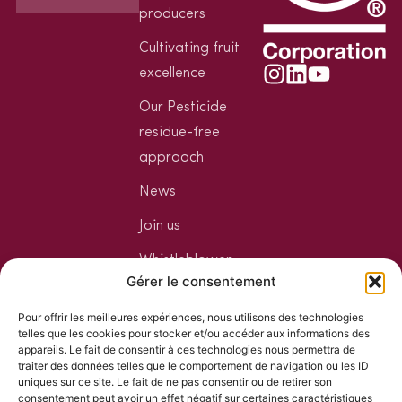
producers
Cultivating fruit
excellence
Our Pesticide
residue-free
approach
News
Join us
Whistleblower
Gérer le consentement
Welcome to the
Pour offrir les meilleures expériences, nous utilisons des technologies
Jungle
telles que les cookies pour stocker et/ou accéder aux informations des
appareils. Le fait de consentir à ces technologies nous permettra de
Your mixology
traiter des données telles que le comportement de navigation ou les ID
space
uniques sur ce site. Le fait de ne pas consentir ou de retirer son
consentement peut avoir un effet négatif sur certaines caractéristiques