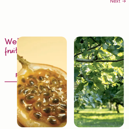
Next
→
Welcome to
fruit excellence
Discover
Fruitology®