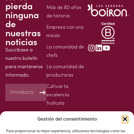
pierda
Más de 80 años
ninguna
de historia
de
Empresa con una
nuestras
misión
noticias
La comunidad de
Suscríbase a
chefs
nuestro boletín
para mantenerse
La comunidad de
informado.
productores
Cultivar la
excelencia
frutícola
Nuestra iniciativa
Gestión del consentimiento
Sin residuos de
Para proporcionar la mejor experiencia, utilizamos tecnologías como las
plaguicidas