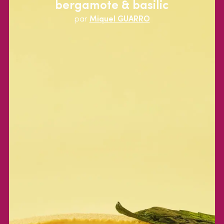
bergamote & basilic
par
Miquel GUARRO