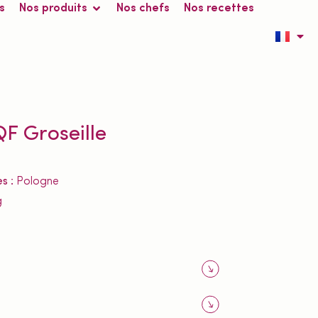
s
Nos produits
Nos chefs
Nos recettes
QF Groseille
es :
Pologne
g