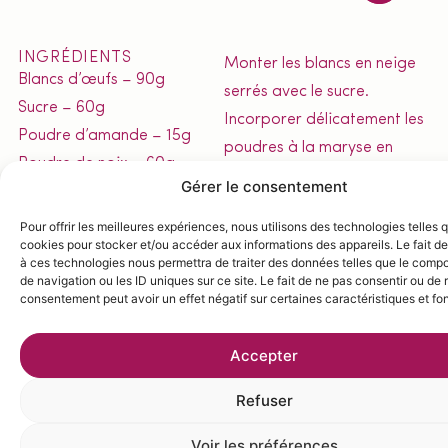
INGRÉDIENTS
Monter les blancs en neige
Blancs d’œufs – 90g
serrés avec le sucre.
Sucre – 60g
Incorporer délicatement les
Poudre d’amande – 15g
poudres à la maryse en
Poudre de noix – 60g
terminant par le beurre
Gérer le consentement
Beurre fondu – 10g
fondu.
Pour offrir les meilleures expériences, nous utilisons des technologies telles 
Mouler le biscuit en cercle
cookies pour stocker et/ou accéder aux informations des appareils. Le fait de
de 160 préalablement
à ces technologies nous permettra de traiter des données telles que le comp
de navigation ou les ID uniques sur ce site. Le fait de ne pas consentir ou de r
beurré et cuire à 180°C
consentement peut avoir un effet négatif sur certaines caractéristiques et fo
pendant environ 12 min.
Une fois refroidi, détailler
Accepter
des cœurs à l’aide de
Refuser
l’emporte-pièce Silikomart
heartix 85.
Voir les préférences