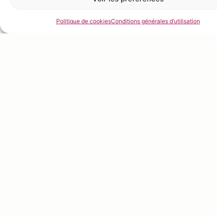
Réserver pour montage;
Politique de cookies
Conditions générales d’utilisation
CROUSTILLANT NOIX
BRUNOISE POMME VERTE
CONFIT POMME VERTE GINGEMBRE