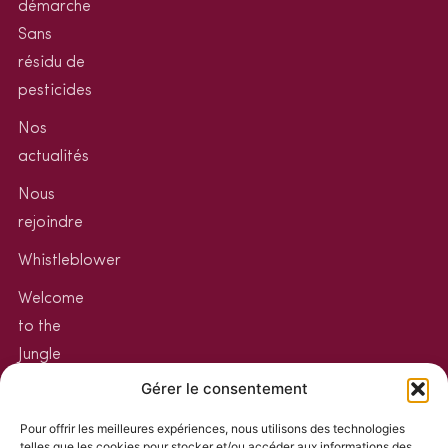
démarche
Sans
résidu de
pesticides
Nos
actualités
Nous
rejoindre
Whistleblower
Welcome
to the
Jungle
Gérer le consentement
Votre
espace
Pour offrir les meilleures expériences, nous utilisons des technologies
telles que les cookies pour stocker et/ou accéder aux informations des