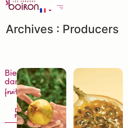
Archives :
Producers
Bienvenue
dans
l'excellence
fruit
Découvrir la
Fruitologie®