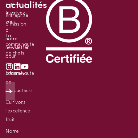
actualités
d'histoire
Inscrivez-
Entreprise
vous
à mission
à
La
notre
communauté
newsletter
de chefs
pour
rester
La
informé.
communauté
de
producteurs
Cultivons
l'excellence
fruit
Notre