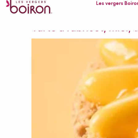
Les vergers Boiro
Gamme liée :
Frui
Tarte à l’abricot, miel