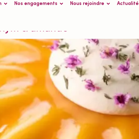
n
Nos engagements
Nous rejoindre
Actualité
ts surgelés IQF*
, thym & amande