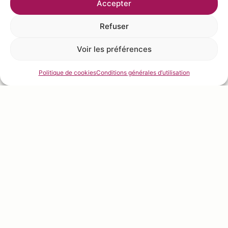
Accepter
Refuser
Voir les préférences
Politique de cookies
Conditions générales d’utilisation
Réaliser la
recette
Recette pour 1 tarte
Ring Bloom 18cm et 5
tartelettes Ring Bloom
8cm de
Silikomart
Télécharger la