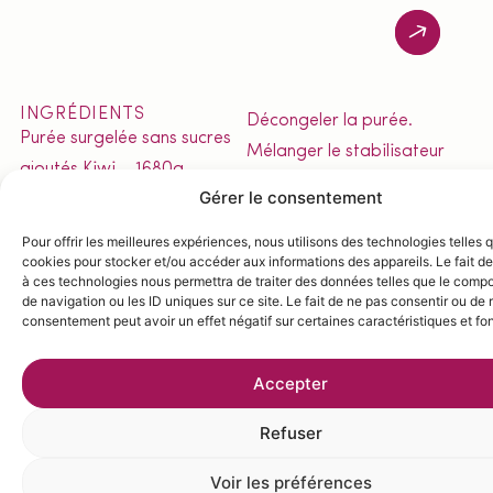
INGRÉDIENTS
Décongeler la purée.
Purée surgelée sans sucres
Mélanger le stabilisateur
ajoutés Kiwi – 1680g
avec 10 fois son poids en
Gérer le consentement
Sucre – 259g
sucre.
Dextrose – 72g
Pour offrir les meilleures expériences, nous utilisons des technologies telles 
Chauffer l’eau.
cookies pour stocker et/ou accéder aux informations des appareils. Le fait de
Glucose – 96g
À 25°C, incorporer le sucre
à ces technologies nous permettra de traiter des données telles que le comp
Stabilisateur – 14,4g
de navigation ou les ID uniques sur ce site. Le fait de ne pas consentir ou de r
restant, le glucose, le
consentement peut avoir un effet négatif sur certaines caractéristiques et fo
Eau – 266,5g
dextrose.
À 40°C, incorporer le
Accepter
stabilisateur mélangé au
sucre.
Refuser
Pasteuriser à une
Voir les préférences
température comprise entre