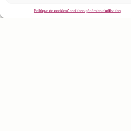
83 et 85°C pendant 2
Politique de cookies
Conditions générales d’utilisation
minutes.
Refroidir le mix le plus
rapidement possible.
Après refroidissement,
incorporer la purée.
Protéger la préparation
avec un film alimentaire et
laisser maturer au frais de
4h à 24 heures.
Mixer la préparation avant
de la passer en turbine.