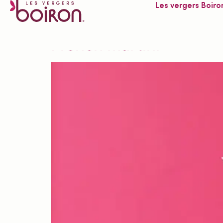
Les vergers Boiro
Niveau de difficul
French martini